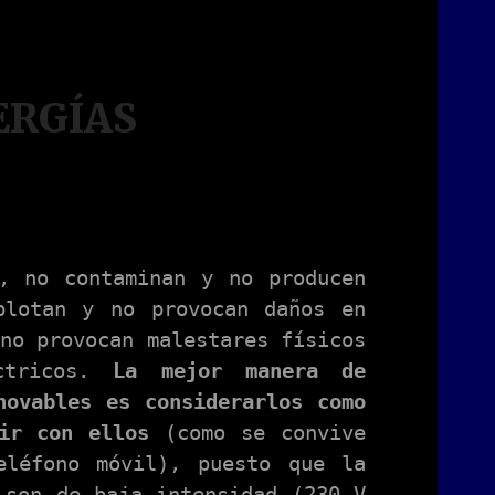
ERGÍAS
s, no contaminan y no producen
plotan y no provocan daños en
no provocan malestares físicos
ctricos.
La mejor manera de
novables es considerarlos como
ir con ellos
(como se convive
eléfono móvil), puesto que la
 son de baja intensidad (230 V