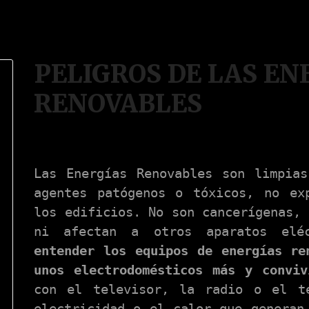
PELIGROS DE LAS EN
RENOVABLES
Las Energías Renovables son limpia
agentes patógenos o tóxicos, no ex
los edificios. No son cancerígenas, 
ni afectan a otros aparatos elé
entender los equipos de energías re
unos electrodomésticos más y conviv
con el televisor, la radio o el t
electricidad o el calor que generan