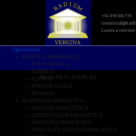
+34 959 101 735
comercial@rad
Lunes a viernes 
Open menu
ENERGÍAS RENOVABLES
FOTOVOLTAICA
TÉRMICA
NUESTRAS MARCAS
EQUIPOS
ENERGÍA EÓLICA
BIOMASA
INGENIERÍA ENERGÉTICA
ASESORÍA ENERGÉTICA
CERTIFICACIÓN ENERGÉTICA
AUDITORÍA ENERGÉTICA
SISTEMA DE GESTIÓN ENERGÉTICA