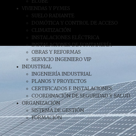
ECUBE
VIVIENDAS Y PYMES
SUELO RADIANTE
DOMÓTICA Y CONTROL DE ACCESO
CLIMATIZACIÓN
INSTALACIONES ELÉCTRICA
INSTALACIONES DE FONTANERÍA
OBRAS Y REFORMAS
SERVICIO INGENIERO VIP
INDUSTRIAL
INGENIERÍA INDUSTRIAL
PLANOS Y PROYECTOS
CERTIFICADOS E INSTALACIONES
COORDINACIÓN DE SEGURIDAD Y SALUD
ORGANIZACIÓN
SISTEMA DE GESTIÓN
FORMACIÓN