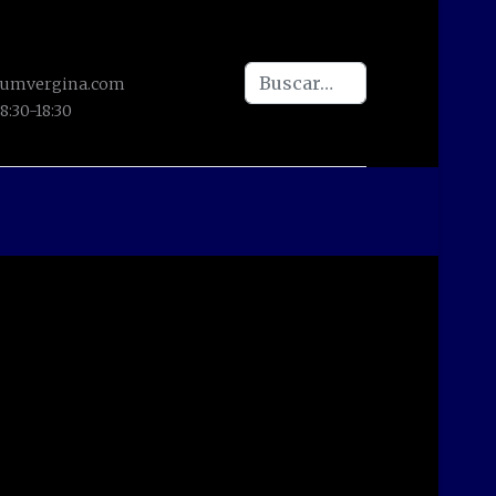
Buscar
iumvergina.com
8:30-18:30
Type 2 or more characters for